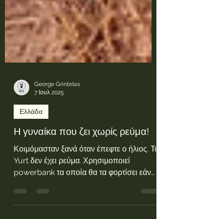
George Grintelas
7 Ιουλ 2025
Ελλάδα
Η γυναίκα που ζει χωρίς ρεύμα!
Κοιμόμασταν ξανά όταν έπεφτε ο ήλιος. Το
Yurt δεν έχει ρεύμα. Χρησιμοποιεί
powerbank τα οποία θα τα φορτίσει εάν
βρεθεί κάπου που να έχει ρεύμα καθώς
και κάποια φωτοβολταϊκά. Η θέρμανση