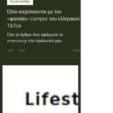
George Grintelas
8 Μαΐ 2025
Συνεντεύξεις
Όλοι ασχολούνται με τον
«φασαίο» camper του ελληνικού
TikTok
Όλο το άρθρο που αφιέρωσε το
oneman.gr στο πρόσωπό μου.