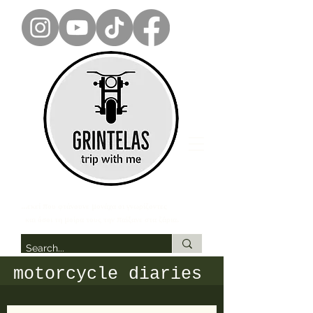
...εκεί που φτάνουνε μονάχα οι γνωρίζοντες
και όσοι τη μοίρα τους την παίξανε στα ζάρια.
motorcycle diaries