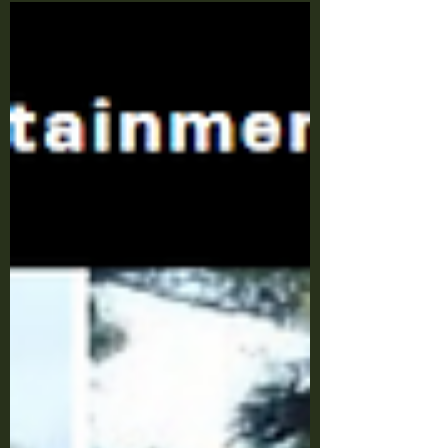
γίνεται με μια ξυλόσομπα και το μαγείρεμα
με υγραέριο.