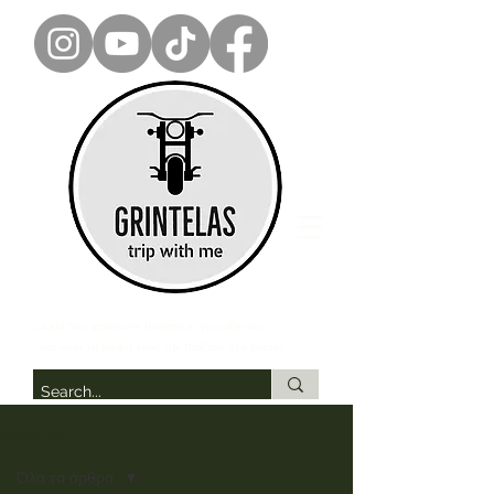
...εκεί που φτάνουνε μονάχα οι γνωρίζοντες
και όσοι τη μοίρα τους την παίξανε στα ζάρια.
Ανάρτηση
Όλα τα άρθρα.