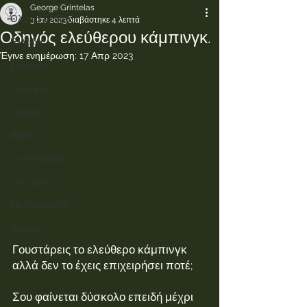
George Grintelas
Όλα τα άρθρα.
3 Ιαν 2023
διαβάστηκε 4 λεπτά
Οδηγός ελεύθερου κάμπινγκ.
Ελλάδα
Έγινε ενημέρωση:
17 Απρ 2023
Ευρώπη
Χρήσιμα
Σκέψεις
Βιβλία
Συνεντεύξεις
Camping
Μοτοσυκλέτα
Αφρική
Γουστάρεις το ελεύθερο κάμπινγκ 
αλλά δεν το έχεις επιχειρήσει ποτέ;
Σου φαίνεται δύσκολο επειδή μέχρι 