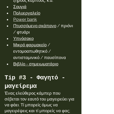
ξηρούς καρπούς, κ.α.
Σουγιά
Πολυεργαλείο
Power bank
Πτυσσόμενο σκάπανο
 / πριόνι 
/ φτυάρι
Υπνόσακο
Μικρό φαρμακείο
 / 
εντομοαπωθητικό / 
αντισταμινικό / παυσίπονα
Βιβλίο - σημειωματάριο
Tip 
#3
 - Φαγητό - 
μαγείρεμα
Ένας ελεύθερος κάμπερ που 
σέβεται τον εαυτό του μαγειρεύει για 
να φάει. Τί μπορείς όμως να 
μαγειρέψεις και τί μπορείς να φας;