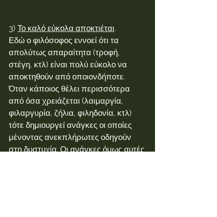
3) 
Το καλό εύκολα αποκτιέται
.
Εδώ ο φιλόσοφος εννοεί ότι τα 
απολύτως απαραίτητα (τροφή, 
στέγη, κτλ) είναι πολύ εύκολο να 
αποκτηθούν από οποιονδήποτε. 
Όταν κάποιος θέλει περισσότερα 
από όσα χρειάζεται (λαιμαργία, 
φιλαργυρία, ζήλια, φιληδονία, κτλ) 
τότε δημιουργεί ανάγκες οι οποίες 
μένοντας ανεκπλήρωτες οδηγούν 
στη δυστυχία. Οι ανάγκες όμως αυτές 
είναι για τον Επίκουρο πλασματικές 
ενώ αυτά που πραγματικά 
χρειάζεται κάποιος είναι πολύ 
εύκολο να αποκτηθούν.