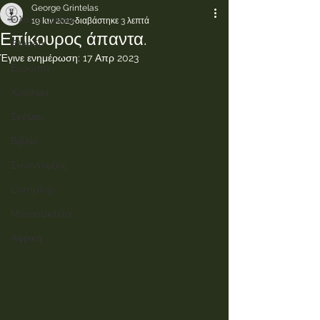
George Grintelas
Όλα τα άρθρα.
19 Ιαν 2023
διαβάστηκε 3 λεπτά
Επίκουρος άπαντα.
Ελλάδα
Έγινε ενημέρωση:
17 Απρ 2023
Ευρώπη
Χρήσιμα
Σκέψεις
Βιβλία
Συνεντεύξεις
Camping
Μοτοσυκλέτα
Αφρική