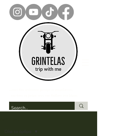
...εκεί που φτάνουνε μονάχα οι γνωρίζοντες
και όσοι τη μοίρα τους την παίξανε στα ζάρια.
Ανάρτηση
Όλα τα άρθρα.