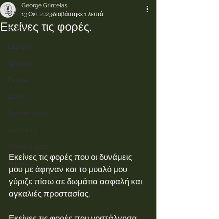
George Grintelas
Όλα τα άρθρα.
13 Οκτ 2023
διαβάστηκε 1 λεπτά
Εκείνες τις φορές.
Ελλάδα
Ευρώπη
Χρήσιμα
Σκέψεις
Βιβλία
Συνεντεύξεις
Camping
Μοτοσυκλέτα
Εκείνες τις φορές που οι δυνάμεις 
Αφρική
μου με άφηναν και το μυαλό μου 
γύριζε πίσω σε δωμάτια ασφαλή και 
αγκαλιές προστασίας.
Εκείνες τις φορές που νοστάλγησα 