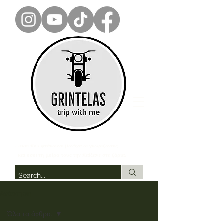
...εκεί που φτάνουνε μονάχα οι γνωρίζοντες
και όσοι τη μοίρα τους την παίξανε στα ζάρια.
Ανάρτηση
Όλα τα άρθρα.